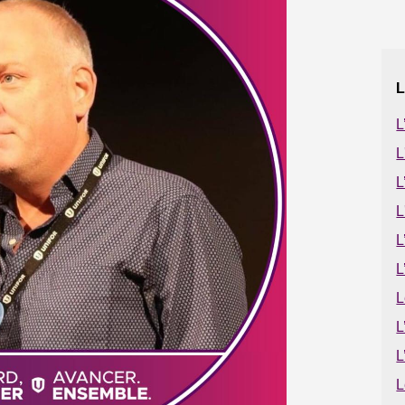
L
L
L
L
L
L
L
L
L
L
L